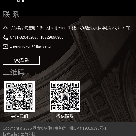
提交
联 系
长沙县华润置地广场二期16栋2206（地铁3号线星沙文体中心站4号出入口）
0731-82045202、18229890983
zhongniukun@tllawyer.cn
QQ联系
二维码
关注我们
微信联系
Copyright © 2026 湖南韬略律师事务所
湘ICP备19019293号-1
技术支持：
鱼竹科技