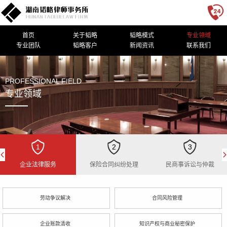
首页
关于韬略
韬略模式
专业领域
专业团队
韬略客户
新闻资讯
联系我们
PROFESSIONAL FIELD
专业领域
1
2
3
企业法律服务
保险合同纠纷处理
民商事诉讼与仲裁
劳动争议解决
合同风险管理
企业账款清收
知识产权与商业秘密保护