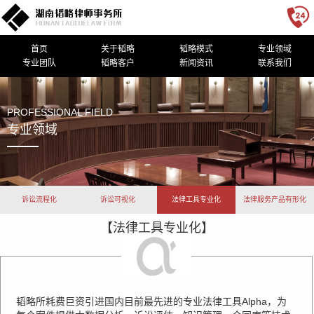
首页
关于韬略
韬略模式
专业领域
专业团队
韬略客户
新闻资讯
联系我们
PROFESSIONAL FIELD
专业领域
诉讼流程化
诉讼可视化
法律工具专业化
法律服务产品有形化
【法律工具专业化】
韬略所耗费巨资引进国内目前最先进的专业法律工具Alpha，为