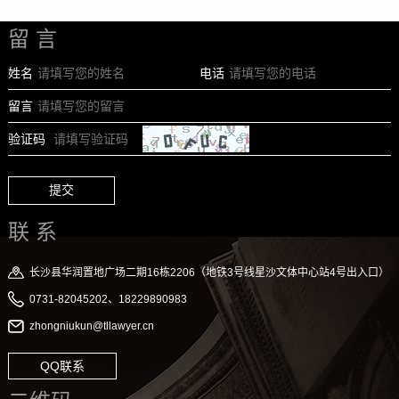
留 言
姓名
电话
留言
验证码
提交
联 系
长沙县华润置地广场二期16栋2206（地铁3号线星沙文体中心站4号出入口）
0731-82045202、18229890983
zhongniukun@tllawyer.cn
QQ联系