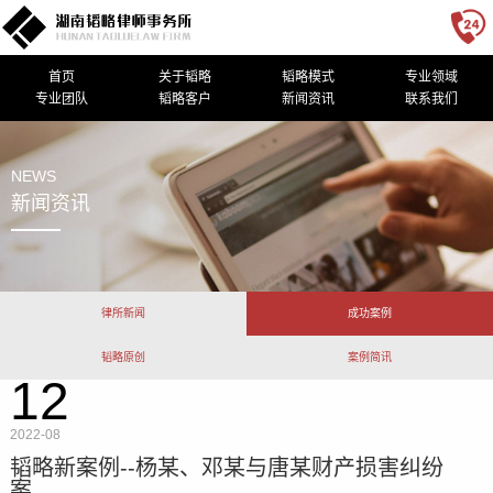
首页
关于韬略
韬略模式
专业领域
专业团队
韬略客户
新闻资讯
联系我们
NEWS
新闻资讯
律所新闻
成功案例
韬略原创
案例简讯
12
2022-08
韬略新案例--杨某、邓某与唐某财产损害纠纷
案...