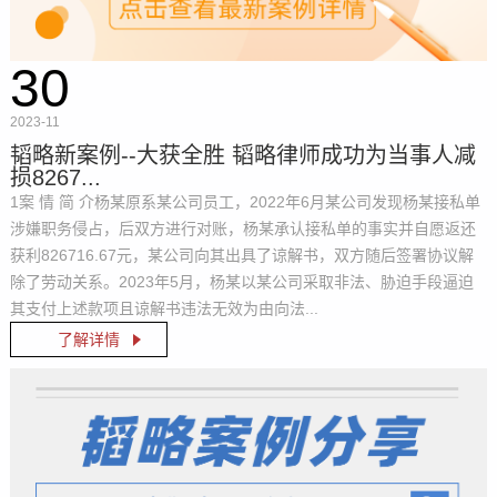
30
2023-11
韬略新案例--大获全胜 韬略律师成功为当事人减
损8267...
1案 情 简 介杨某原系某公司员工，2022年6月某公司发现杨某接私单
涉嫌职务侵占，后双方进行对账，杨某承认接私单的事实并自愿返还
获利826716.67元，某公司向其出具了谅解书，双方随后签署协议解
除了劳动关系。2023年5月，杨某以某公司采取非法、胁迫手段逼迫
其支付上述款项且谅解书违法无效为由向法...
了解详情