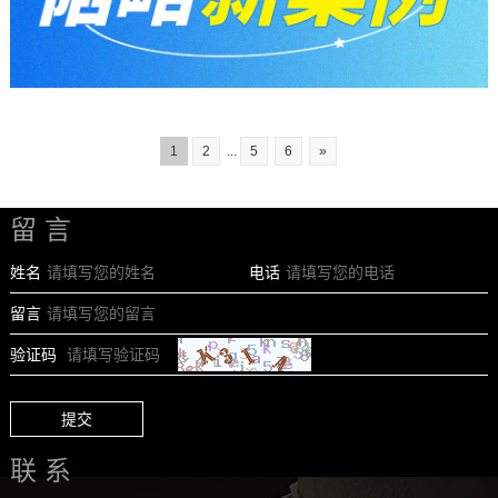
1
2
...
5
6
»
留 言
姓名
电话
留言
验证码
提交
联 系