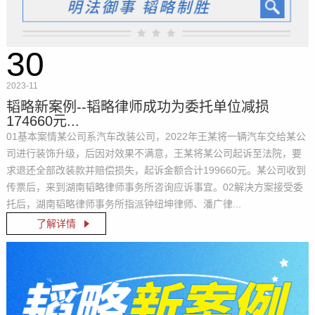
30
2023-11
韬略新案例--韬略律师成功为委托单位减损
174660元...
01基本案情某公司系汽车改装公司，2022年王某将一辆汽车交给某公
司进行装饰升级，后因对效果不满意，王某将某公司起诉至法院，要
求退还全部改装款并赔偿损失，起诉金额合计199660元。某公司收到
传票后，来到湖南韬略律师事务所咨询应诉事宜。02解决方案接受委
托后，湖南韬略律师事务所指派钟纽坤律师、潘广律...
了解详情