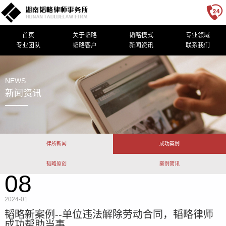
首页
关于韬略
韬略模式
专业领域
专业团队
韬略客户
新闻资讯
联系我们
NEWS
新闻资讯
律所新闻
成功案例
韬略原创
案例简讯
08
2024-01
韬略新案例--单位违法解除劳动合同，韬略律师
成功帮助当事...