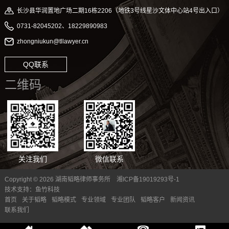
长沙县华润置地广场二期16栋2206（地铁3号线星沙文体中心站4号出入口）
0731-82045202、18229890983
zhongniukun@tllawyer.cn
QQ联系
二维码
关注我们
微信联系
Copyright © 2026 湖南韬略律师事务所
湘ICP备19019293号-1
技术支持：
鱼竹科技
首页
关于韬略
韬略模式
专业领域
专业团队
韬略客户
新闻资讯
联系我们